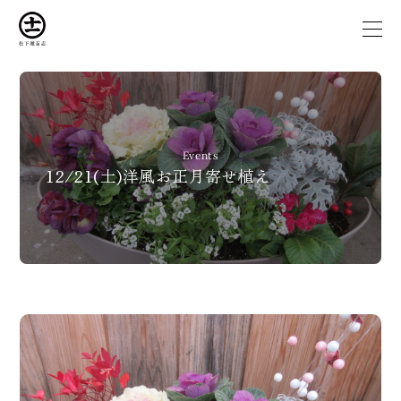
私たちについて
Events
事業内容
12/21(土)洋風お正月寄せ植え
取扱い商品
マツシタガーデン
お知らせ